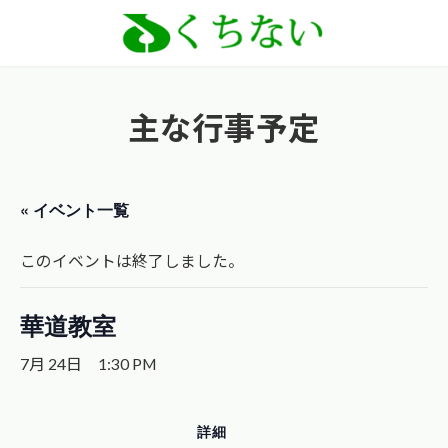
コ
ナ
ン
ビ
テ
ゲ
ン
ー
主な行事予定
ツ
シ
へ
ョ
ス
ン
« イベント一覧
キ
に
ッ
移
このイベントは終了しました。
プ
動
華道教室
7月 24日 1:30 PM
詳細