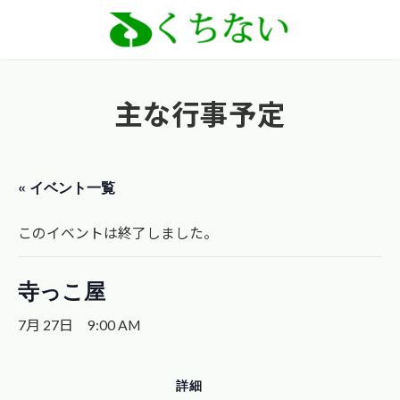
コ
ナ
ン
ビ
テ
ゲ
ン
ー
主な行事予定
ツ
シ
へ
ョ
ス
ン
« イベント一覧
キ
に
ッ
移
このイベントは終了しました。
プ
動
寺っこ屋
7月 27日 9:00 AM
詳細