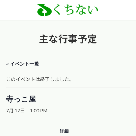
コ
ナ
ン
ビ
テ
ゲ
ン
ー
主な行事予定
ツ
シ
へ
ョ
ス
ン
« イベント一覧
キ
に
ッ
移
このイベントは終了しました。
プ
動
寺っこ屋
7月 17日 1:00 PM
詳細