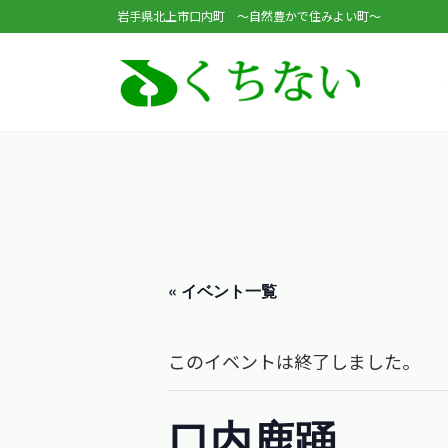
コ
ナ
岩手県北上市口内町 ～自然豊かで住みよい町～
ン
ビ
テ
ゲ
ン
ー
ツ
シ
へ
ョ
ス
ン
キ
に
ッ
移
« イベント一覧
プ
動
このイベントは終了しました。
口内鹿踊