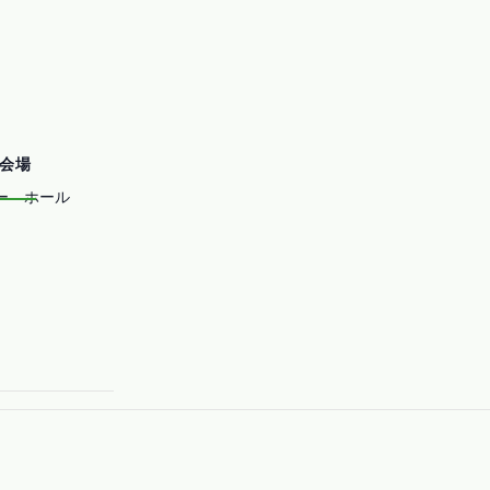
会場
ー ホール