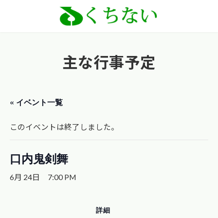
コ
ナ
ン
ビ
テ
ゲ
ン
ー
主な行事予定
ツ
シ
へ
ョ
ス
ン
« イベント一覧
キ
に
ッ
移
このイベントは終了しました。
プ
動
口内鬼剣舞
6月 24日 7:00 PM
詳細