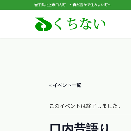
コ
ナ
岩手県北上市口内町 ～自然豊かで住みよい町～
ン
ビ
テ
ゲ
ン
ー
ツ
シ
へ
ョ
ス
ン
キ
に
ッ
移
« イベント一覧
プ
動
このイベントは終了しました。
口内昔語り