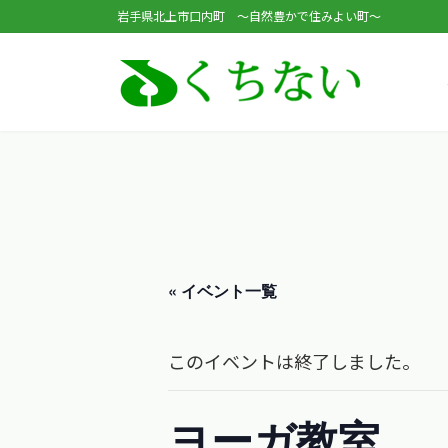
コ
ナ
岩手県北上市口内町 ～自然豊かで住みよい町～
ン
ビ
テ
ゲ
ン
ー
ツ
シ
へ
ョ
ス
ン
キ
に
ッ
移
« イベント一覧
プ
動
このイベントは終了しました。
ヨーガ教室