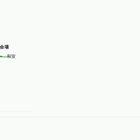
会場
ー 和室