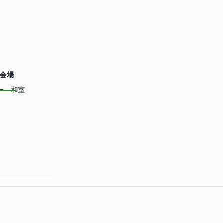
会場
ー 和室