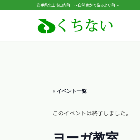
コ
ナ
岩手県北上市口内町 ～自然豊かで住みよい町～
ン
ビ
テ
ゲ
ン
ー
ツ
シ
へ
ョ
ス
ン
キ
に
ッ
移
« イベント一覧
プ
動
このイベントは終了しました。
ヨーガ教室