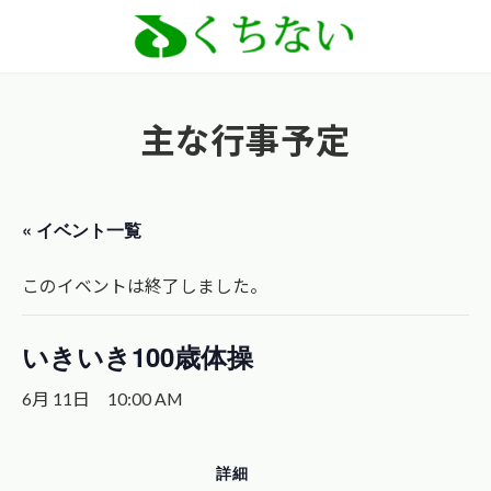
コ
ナ
ン
ビ
テ
ゲ
ン
ー
主な行事予定
ツ
シ
へ
ョ
ス
ン
« イベント一覧
キ
に
ッ
移
このイベントは終了しました。
プ
動
いきいき100歳体操
6月 11日 10:00 AM
詳細