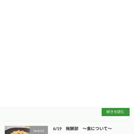
続きを読む
「昔語り」開催
No.8-02
2026年5月17日
交流センターにて町民10名が参加し、今回は自
宅に眠っている昔 […]
続きを読む
ごまぶかし提供
No.8-02
2026年5月17日
母の日にちなんで・・・母業の休む時間を ～
5月10日（日）開 […]
続きを読む
6/19 発酵部 ～食について～
No.8-02