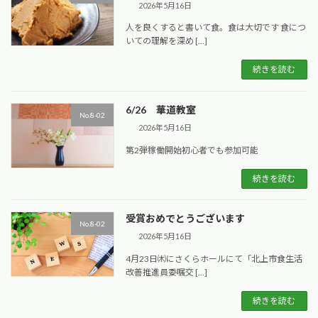
2026年5月16日
人を良くすると書いて食。食は大切です 食につ
いての理解を深め […]
続きを読む
6/26 華道教室
No.8-02
2026年5月16日
第2弾稼働開始初心者でも参加可能
続きを読む
受賞おめでとうございます
No.8-02
2026年5月16日
4月23日㈭にさくらホールにて「北上市食生活
改善推進員委嘱交 […]
続きを読む