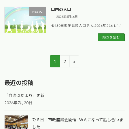
口内の人口
No.8-02
2026年5月16日
4月30日現在 世帯 人口 男 女 2026年 516 1, […]
続きを読む
投
固
固
1
2
»
定
定
稿
ペ
ペ
の
最近の投稿
ー
ー
ペ
ジ
ジ
「自治協だより」更新
ー
2026年7月20日
ジ
7/６日：市政座談会開催…ＷＡになって話し合いま
送
した