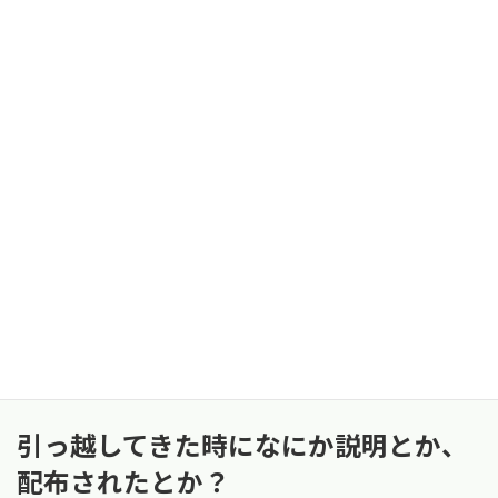
大家が理解ある方で、好きな事をやれるのが一番。
地元は北海道。2023年の秋に口内に移住。
和賀も探したが雪がすごい為、住みやすい口内を選
んだ。ざわざわしていない。
雰囲気が良かったのが決め手。引っ越してきた当初
は6時のサイレンに驚いた。
遠野出身。口内の中古物件を13年前に購入。夫の実
家は大堤。
建築の仕事を自営。自分も和賀も探した。
自給自足に憧れ、お金を使わずに畑をしたりして暮
らしたい！
引っ越してきた時になにか説明とか、
配布されたとか？