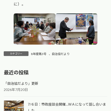
に）。
カテゴリー
8年度第3号
、
自治協だより
最近の投稿
「自治協だより」更新
2026年7月20日
7/６日：市政座談会開催…ＷＡになって話し合いま
した